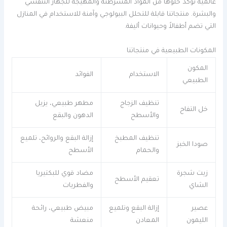
عالمية تؤكد خلوها من المواد المسرطنة والمهيجة للجهاز التنفسي
والبشرة. منتجاتنا قابلة للتحلل البيولوجي وآمنة للاستخدام في المنازل
التي تضم أطفالاً وحيوانات أليفة.
المكونات الطبيعية في منتجاتنا
المكون
الاستخدام
الفوائد
الطبيعي
تنظيف الزجاج
مطهر طبيعي، يزيل
خل التفاح
والأسطح
الدهون والبقع
تنظيف المطبخ
إزالة البقع والروائح، تلميع
صودا الخبز
والحمام
الأسطح
زيت شجرة
مضاد قوي للبكتيريا
تعقيم الأسطح
الشاي
والفطريات
عصير
إزالة البقع وتلميع
مبيض طبيعي، رائحة
الليمون
المعادن
منعشة